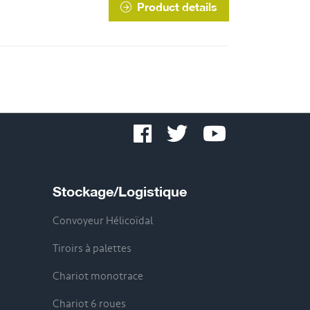
Product details
Stockage/Logistique
Convoyeur Hélicoïdal
Tiroirs à palettes
Chariot monotrace
Chariot 6 roues