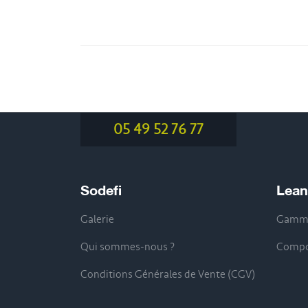
05 49 52 76 77
Sodefi
Lean
Galerie
Gamme
Qui sommes-nous ?
Compo
Conditions Générales de Vente (CGV)