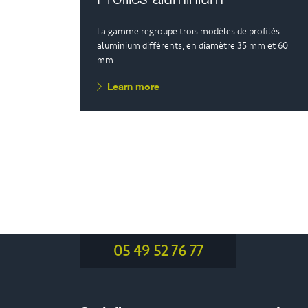
La gamme regroupe trois modèles de profilés
aluminium différents, en diamètre 35 mm et 60
mm.
Learn more
05 49 52 76 77