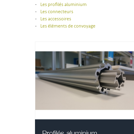
-
Les profilés aluminium
-
Les connecteurs
-
Les accessoires
-
Les éléments de convoyage
Profilés aluminium