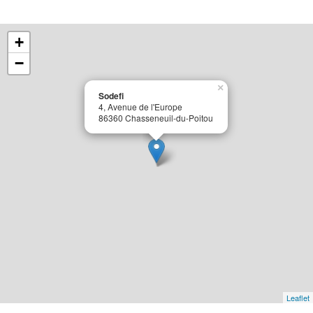
+
−
×
Sodefi
4, Avenue de l'Europe
86360 Chasseneuil-du-Poitou
Leaflet